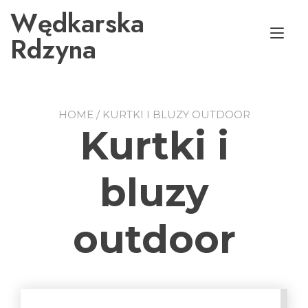
Przejdź
Wędkarska
do
Prz
treści
Rdzyna
naw
HOME
/ KURTKI I BLUZY OUTDOOR
Kurtki i
bluzy
outdoor