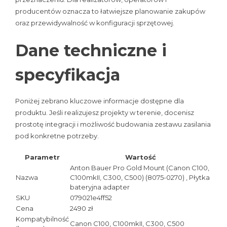
producentów oznacza to łatwiejsze planowanie zakupów
oraz przewidywalność w konfiguracji sprzętowej.
Dane techniczne i
specyfikacja
Poniżej zebrano kluczowe informacje dostępne dla
produktu. Jeśli realizujesz projekty w terenie, docenisz
prostotę integracji i możliwość budowania zestawu zasilania
pod konkretne potrzeby.
Parametr
Wartość
Anton Bauer Pro Gold Mount (Canon C100,
Nazwa
C100mkII, C300, C500) (8075-0270) , Płytka
bateryjna adapter
SKU
079021e4ff52
Cena
2490 zł
Kompatybilność
Canon C100, C100mkII, C300, C500