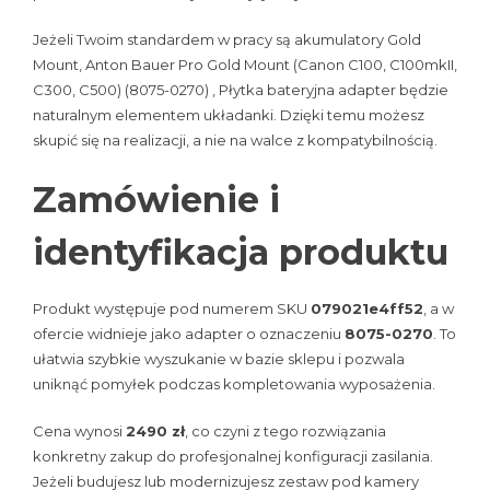
Jeżeli Twoim standardem w pracy są akumulatory Gold
Mount, Anton Bauer Pro Gold Mount (Canon C100, C100mkII,
C300, C500) (8075-0270) , Płytka bateryjna adapter będzie
naturalnym elementem układanki. Dzięki temu możesz
skupić się na realizacji, a nie na walce z kompatybilnością.
Zamówienie i
identyfikacja produktu
Produkt występuje pod numerem SKU
079021e4ff52
, a w
ofercie widnieje jako adapter o oznaczeniu
8075-0270
. To
ułatwia szybkie wyszukanie w bazie sklepu i pozwala
uniknąć pomyłek podczas kompletowania wyposażenia.
Cena wynosi
2490 zł
, co czyni z tego rozwiązania
konkretny zakup do profesjonalnej konfiguracji zasilania.
Jeżeli budujesz lub modernizujesz zestaw pod kamery