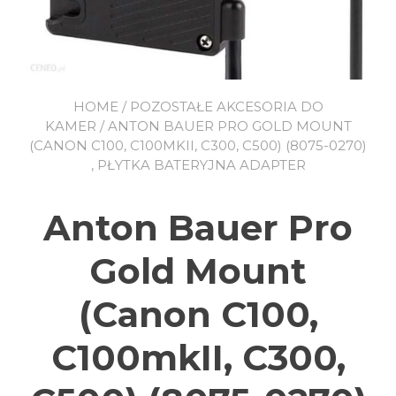
HOME
/
POZOSTAŁE AKCESORIA DO
KAMER
/ ANTON BAUER PRO GOLD MOUNT
(CANON C100, C100MKII, C300, C500) (8075-0270)
, PŁYTKA BATERYJNA ADAPTER
Anton Bauer Pro
Gold Mount
(Canon C100,
C100mkII, C300,