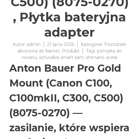
C500) (8075-0270)
, Płytka bateryjna
adapter
Autor:
admin
21 lipca 2026
Kategorie:
Pozostałe
akcesoria do kamer
,
Produkt
Tagi:
pompka do
roweru
,
schwalbe smart sam
,
shimano acera
Anton Bauer Pro Gold
Mount (Canon C100,
C100mkII, C300, C500)
(8075-0270) —
zasilanie, które wspiera