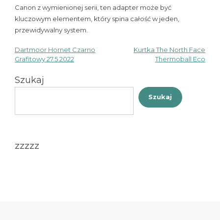
Canon z wymienionej serii, ten adapter może być
kluczowym elementem, który spina całość w jeden,
przewidywalny system.
Dartmoor Hornet Czarno
Kurtka The North Face
Nawigacja
Grafitowy 27.5 2022
Thermoball Eco
wpisu
Szukaj
Szukaj
zzzzz