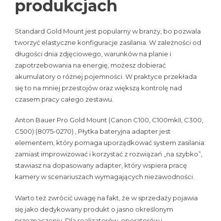
produkcjach
Standard Gold Mount jest popularny w branży, bo pozwala
tworzyć elastyczne konfiguracje zasilania. W zależności od
długości dnia zdjęciowego, warunków na planie i
zapotrzebowania na energię, możesz dobierać
akumulatory o różnej pojemności. W praktyce przekłada
się to na mniej przestojów oraz większą kontrolę nad
czasem pracy całego zestawu.
Anton Bauer Pro Gold Mount (Canon C100, C100mkII, C300,
C500) (8075-0270) , Płytka bateryjna adapter jest
elementem, który pomaga uporządkować system zasilania:
zamiast improwizować i korzystać z rozwiązań „na szybko”,
stawiasz na dopasowany adapter, który wspiera pracę
kamery w scenariuszach wymagających niezawodności.
Warto też zwrócić uwagę na fakt, że w sprzedaży pojawia
się jako dedykowany produkt o jasno określonym
przeznaczeniu. Dla realizatorów, operatorów i