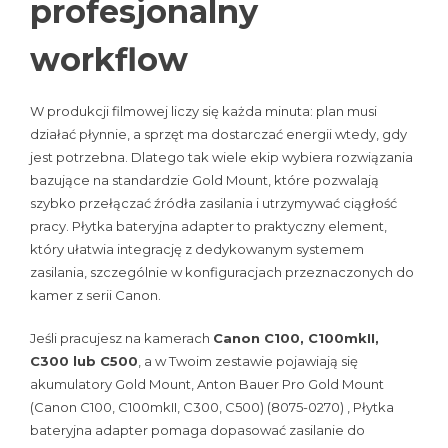
profesjonalny
workflow
W produkcji filmowej liczy się każda minuta: plan musi
działać płynnie, a sprzęt ma dostarczać energii wtedy, gdy
jest potrzebna. Dlatego tak wiele ekip wybiera rozwiązania
bazujące na standardzie Gold Mount, które pozwalają
szybko przełączać źródła zasilania i utrzymywać ciągłość
pracy. Płytka bateryjna adapter to praktyczny element,
który ułatwia integrację z dedykowanym systemem
zasilania, szczególnie w konfiguracjach przeznaczonych do
kamer z serii Canon.
Jeśli pracujesz na kamerach
Canon C100, C100mkII,
C300 lub C500
, a w Twoim zestawie pojawiają się
akumulatory Gold Mount, Anton Bauer Pro Gold Mount
(Canon C100, C100mkII, C300, C500) (8075-0270) , Płytka
bateryjna adapter pomaga dopasować zasilanie do