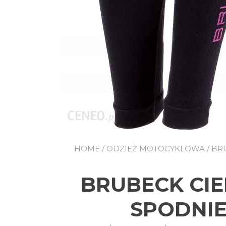
HOME
/
ODZIEŻ MOTOCYKLOWA
/ BR
BRUBECK CI
SPODNIE