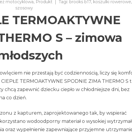
eż motocyklowa
,
Produkt
Tagi:
brooks b17
,
koszulki rowerowe
szosowy
ŁE TERMOAKTYWNE
THERMO S – zimowa
jmłodszych
wlęciem nie przestają być codziennością, liczy się komf
BECK CIEPŁE TERMOAKTYWNE SPODNIE ZIMA THERMO S t
y chcą zapewnić dziecku ciepło w chłodniejsze dni, bez
a co dzień.
onu z kapturem, zaprojektowanego tak, by wspierać
korzystano wodoodporny materiał o wysokiej wytrzymało
nia oraz wypełnienie zapewniające przyjemne utrzymani