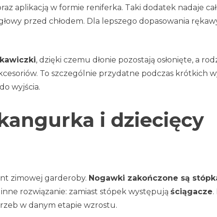
az aplikacją w formie reniferka. Taki dodatek nadaje cał
 głowy przed chłodem. Dla lepszego dopasowania rękaw
kawiczki
, dzięki czemu dłonie pozostają osłonięte, a rodz
cesoriów. To szczególnie przydatne podczas krótkich wy
o wyjścia.
 kangurka i dziecięcy
ent zimowej garderoby.
Nogawki zakończone są stópk
inne rozwiązanie: zamiast stópek występują
ściągacze
.
trzeb w danym etapie wzrostu.