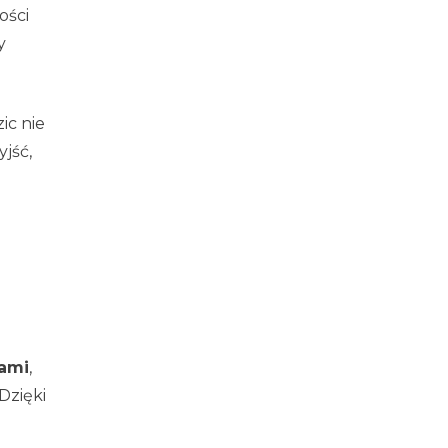
ości
y
ic nie
jść,
ami
,
 Dzięki