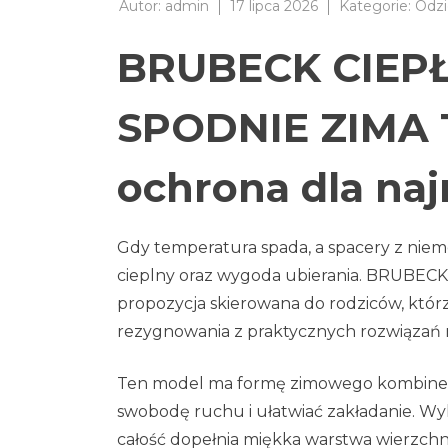
Autor:
admin
17 lipca 2026
Kategorie:
Odzi
BRUBECK CIEP
SPODNIE ZIMA 
ochrona dla na
Gdy temperatura spada, a spacery z niemo
cieplny oraz wygoda ubierania. BRU
propozycja skierowana do rodziców, którz
rezygnowania z praktycznych rozwiązań n
Ten model ma formę zimowego kombinez
swobodę ruchu i ułatwiać zakładanie. Wy
całość dopełnia miękka warstwa wierzch