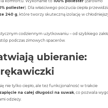
dla komfortu. Wykonanie to
100% poliester
(zarówno
0% poliester
). Dla właściwego poczucia ciepła przewidz
ze 240 g
, które tworzy skuteczną izolację w chłodniejs
raktycznym codziennym użytkowaniu – od szybkiego zakł
 i stóp podczas zimowych spacerów.
atwiają ubieranie:
 rękawiczki
 nie tylko ciepło, ale też funkcjonalność w trakcie
zapięcie na całej długości na suwak
, co pozwala wyg
ami odzieży.