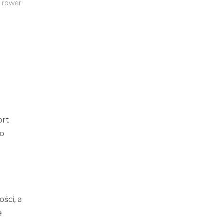
,
rower
ort
o
ści, a
e