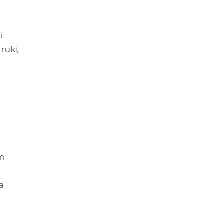
i
ruki,
m
a