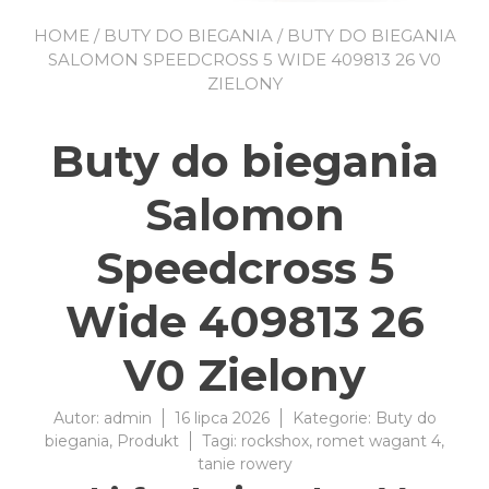
HOME
/
BUTY DO BIEGANIA
/ BUTY DO BIEGANIA
SALOMON SPEEDCROSS 5 WIDE 409813 26 V0
ZIELONY
Buty do biegania
Salomon
Speedcross 5
Wide 409813 26
V0 Zielony
Autor:
admin
16 lipca 2026
Kategorie:
Buty do
biegania
,
Produkt
Tagi:
rockshox
,
romet wagant 4
,
tanie rowery