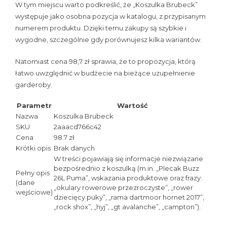
W tym miejscu warto podkreślić, że „Koszulka Brubeck”
występuje jako osobna pozycja w katalogu, z przypisanym
numerem produktu. Dzięki temu zakupy są szybkie i
wygodne, szczególnie gdy porównujesz kilka wariantów.
Natomiast cena 98,7 zł sprawia, że to propozycja, którą
łatwo uwzględnić w budżecie na bieżące uzupełnienie
garderoby.
Parametr
Wartość
Nazwa
Koszulka Brubeck
SKU
2aaacd766c42
Cena
98.7 zł
Krótki opis
Brak danych
W treści pojawiają się informacje niezwiązane
bezpośrednio z koszulką (m.in. „Plecak Buzz
Pełny opis
26L Puma”, wskazania produktowe oraz frazy:
(dane
„okulary rowerowe przezroczyste”, „rower
wejściowe)
dziecięcy puky”, „rama dartmoor hornet 2017”,
„rock shox”, „hyj”, „gt avalanche”, „campton”).