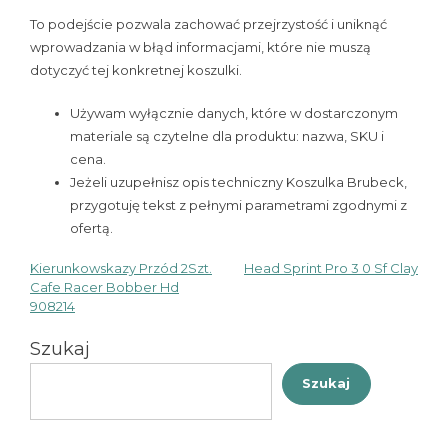
To podejście pozwala zachować przejrzystość i uniknąć
wprowadzania w błąd informacjami, które nie muszą
dotyczyć tej konkretnej koszulki.
Używam wyłącznie danych, które w dostarczonym
materiale są czytelne dla produktu: nazwa, SKU i
cena.
Jeżeli uzupełnisz opis techniczny Koszulka Brubeck,
przygotuję tekst z pełnymi parametrami zgodnymi z
ofertą.
Kierunkowskazy Przód 2Szt.
Head Sprint Pro 3 0 Sf Clay
Nawigacja
Cafe Racer Bobber Hd
908214
wpisu
Szukaj
Szukaj