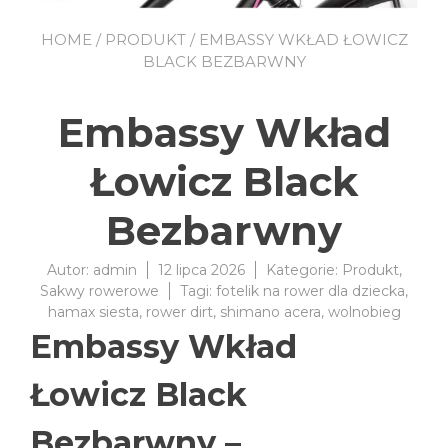
HOME
/
PRODUKT
/ EMBASSY WKŁAD ŁOWICZ
BLACK BEZBARWNY
Embassy Wkład
Łowicz Black
Bezbarwny
Autor:
admin
12 lipca 2026
Kategorie:
Produkt
,
Sakwy rowerowe
Tagi:
fotelik na rower dla dziecka
,
hamax siesta
,
rower dirt
,
shimano acera
,
wolnobieg
Embassy Wkład
Łowicz Black
Bezbarwny –