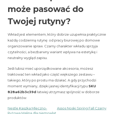
może pasować do
Twojej rutyny?
Wkład jest elementem, który dobrze uzupełnia praktycznie
każdą codzienną rutynę: od pracy biurowej po domowe
organizowanie spraw. Czarny charakter wkładu sprzyja
czytelności, a bezbarwny wariant wpływa na estetykę i
neutralny wygląd zapisu.
Jeśli lubisz mieć uporządkowane akcesoria, możesz
traktować ten wkład jako część większego zestawu –
takiego, który po prostu ma działać. A gdy przychodzi
moment wymiany, dzięki jasnej identyfikacji typu
SKU
828a62b3c39d
łatwiej utrzymasz spójność w doborze
produktów.
Nestle Kaszka Mleczno-
Assos Noski Spring Fall Czarny
Nawigacja
Ryżowa Malina dla niemowląt