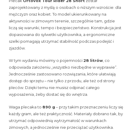
Plecak
Ortovox Tour Rider 28 Short
został
zaprojektowany z myślą o osobach o niższym wzroście: dla
mężczyzn oraz kobiet. To model ukierunkowany na
aktywności w zimowym terenie, szczególnie tam, gdzie
liczą się warunki, tempo i bezpieczeństwo. Konstrukcja jest
dopasowana do sylwetki użytkownika, a ergonomiczne
szelki pomagają utrzymać stabilność podczas podejść i
zjazdów.
W tym wydaniu mówimy o pojemności
28 litrów
, co
odpowiada założeniu „wszystko niezbędne w wyprawie”.
Jednocześnie zastosowano rozwiązania, które ułatwiają
dostęp do sprzętu – nie tylko z przodu, ale też od strony
pleców. Dzięki temu nie musisz odpinać całego
wyposażenia, żeby dostać się do wnętrza.
Waga plecaka to
890 g
– przy takim przeznaczeniu liczy się
każdy gram, ale też praktyczność. Materiały dobrano tak, by
utrzymać odpowiednią wytrzymałość w warunkach
zimowych, a jednocześnie nie przeciążać użytkownika.