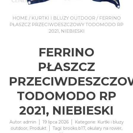
HOME
/
KURTKI I BLUZY OUTDOOR
/ FERRINO
PŁASZCZ PRZECIWDESZCZOWY TODOMODO RP
2021, NIEBIESKI
FERRINO
PŁASZCZ
PRZECIWDESZCZO
TODOMODO RP
2021, NIEBIESKI
Autor:
admin
19 lipca 2026
Kategorie:
Kurtki i bluzy
outdoor
,
Produkt
Tagi:
brooks b17
,
okulary na rower
,