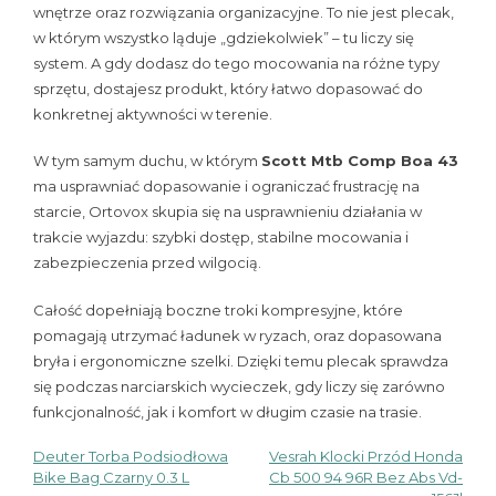
wnętrze oraz rozwiązania organizacyjne. To nie jest plecak,
w którym wszystko ląduje „gdziekolwiek” – tu liczy się
system. A gdy dodasz do tego mocowania na różne typy
sprzętu, dostajesz produkt, który łatwo dopasować do
konkretnej aktywności w terenie.
W tym samym duchu, w którym
Scott Mtb Comp Boa 43
ma usprawniać dopasowanie i ograniczać frustrację na
starcie, Ortovox skupia się na usprawnieniu działania w
trakcie wyjazdu: szybki dostęp, stabilne mocowania i
zabezpieczenia przed wilgocią.
Całość dopełniają boczne troki kompresyjne, które
pomagają utrzymać ładunek w ryzach, oraz dopasowana
bryła i ergonomiczne szelki. Dzięki temu plecak sprawdza
się podczas narciarskich wycieczek, gdy liczy się zarówno
funkcjonalność, jak i komfort w długim czasie na trasie.
Deuter Torba Podsiodłowa
Vesrah Klocki Przód Honda
Nawigacja
Bike Bag Czarny 0.3 L
Cb 500 94 96R Bez Abs Vd-