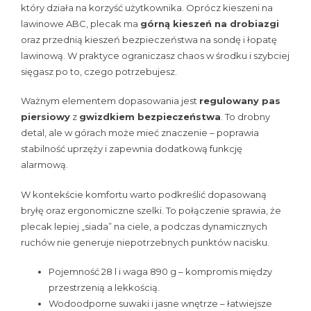
który działa na korzyść użytkownika. Oprócz kieszeni na
lawinowe ABC, plecak ma
górną kieszeń na drobiazgi
oraz przednią kieszeń bezpieczeństwa na sondę i łopatę
lawinową. W praktyce ograniczasz chaos w środku i szybciej
sięgasz po to, czego potrzebujesz.
Ważnym elementem dopasowania jest
regulowany pas
piersiowy
z
gwizdkiem bezpieczeństwa
. To drobny
detal, ale w górach może mieć znaczenie – poprawia
stabilność uprzęży i zapewnia dodatkową funkcję
alarmową.
W kontekście komfortu warto podkreślić dopasowaną
bryłę oraz ergonomiczne szelki. To połączenie sprawia, że
plecak lepiej „siada” na ciele, a podczas dynamicznych
ruchów nie generuje niepotrzebnych punktów nacisku.
Pojemność 28 l i waga 890 g – kompromis między
przestrzenią a lekkością.
Wodoodporne suwaki i jasne wnętrze – łatwiejsze