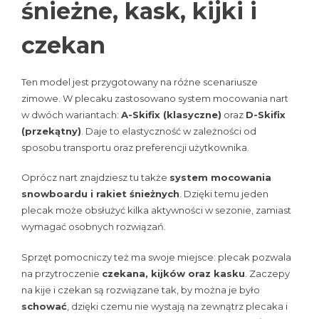
śnieżne, kask, kijki i
czekan
Ten model jest przygotowany na różne scenariusze
zimowe. W plecaku zastosowano system mocowania nart
w dwóch wariantach:
A-Skifix (klasyczne)
oraz
D-Skifix
(przekątny)
. Daje to elastyczność w zależności od
sposobu transportu oraz preferencji użytkownika.
Oprócz nart znajdziesz tu także
system mocowania
snowboardu i rakiet śnieżnych
. Dzięki temu jeden
plecak może obsłużyć kilka aktywności w sezonie, zamiast
wymagać osobnych rozwiązań.
Sprzęt pomocniczy też ma swoje miejsce: plecak pozwala
na przytroczenie
czekana, kijków oraz kasku
. Zaczepy
na kije i czekan są rozwiązane tak, by można je było
schować
, dzięki czemu nie wystają na zewnątrz plecaka i