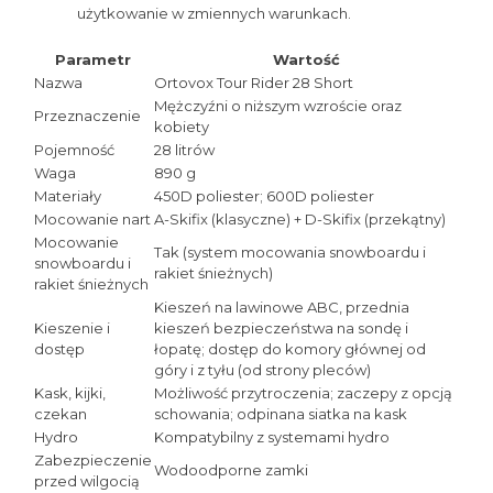
użytkowanie w zmiennych warunkach.
Parametr
Wartość
Nazwa
Ortovox Tour Rider 28 Short
Mężczyźni o niższym wzroście oraz
Przeznaczenie
kobiety
Pojemność
28 litrów
Waga
890 g
Materiały
450D poliester; 600D poliester
Mocowanie nart
A-Skifix (klasyczne) + D-Skifix (przekątny)
Mocowanie
Tak (system mocowania snowboardu i
snowboardu i
rakiet śnieżnych)
rakiet śnieżnych
Kieszeń na lawinowe ABC, przednia
Kieszenie i
kieszeń bezpieczeństwa na sondę i
dostęp
łopatę; dostęp do komory głównej od
góry i z tyłu (od strony pleców)
Kask, kijki,
Możliwość przytroczenia; zaczepy z opcją
czekan
schowania; odpinana siatka na kask
Hydro
Kompatybilny z systemami hydro
Zabezpieczenie
Wodoodporne zamki
przed wilgocią