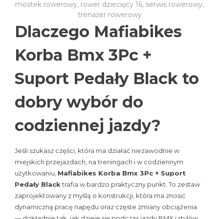
mostek rowerowy
,
rower dziecięcy 16
,
serwis rowerowy
,
trenażer rowerowy
Dlaczego Mafiabikes
Korba Bmx 3Pc +
Suport Pedały Black to
dobry wybór do
codziennej jazdy?
Jeśli szukasz części, która ma działać niezawodnie w
miejskich przejazdach, na treningach i w codziennym
użytkowaniu,
Mafiabikes Korba Bmx 3Pc + Suport
Pedały Black
trafia w bardzo praktyczny punkt. To zestaw
zaprojektowany z myślą o konstrukcji, która ma znosić
dynamiczną pracę napędu oraz częste zmiany obciążenia
— dokładnie tak, jak dzieje się podczas jazdy BMX i stylów