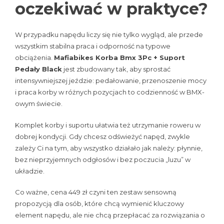
oczekiwać w praktyce?
W przypadku napędu liczy się nie tylko wygląd, ale przede
wszystkim stabilna praca i odporność na typowe
obciążenia.
Mafiabikes Korba Bmx 3Pc + Suport
Pedały Black
jest zbudowany tak, aby sprostać
intensywniejszej jeździe: pedałowanie, przenoszenie mocy
i praca korby w różnych pozycjach to codzienność w BMX-
owym świecie.
Komplet korby i suportu ułatwia też utrzymanie roweru w
dobrej kondycji. Gdy chcesz odświeżyć napęd, zwykle
zależy Ci na tym, aby wszystko działało jak należy: płynnie,
bez nieprzyjemnych odgłosów i bez poczucia „luzu” w
układzie.
Co ważne, cena 449 zł czyni ten zestaw sensowną
propozycją dla osób, które chcą wymienić kluczowy
element napędu, ale nie chcą przepłacać za rozwiązania o