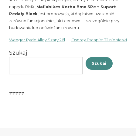
napędu BMX,
Mafiabikes Korba Bmx 3Pc + Suport
Pedały Black
jest propozycją, którą łatwo uzasadnić
zarówno funkcjonalnie, jak i cenowo — szczególnie przy
budowaniu lub odświeżaniu roweru.
Wenger Ryde Alloy Szary 26l
Osprey Escapist 32 niebieski
Nawigacja
Szukaj
wpisu
Szukaj
zzzzz