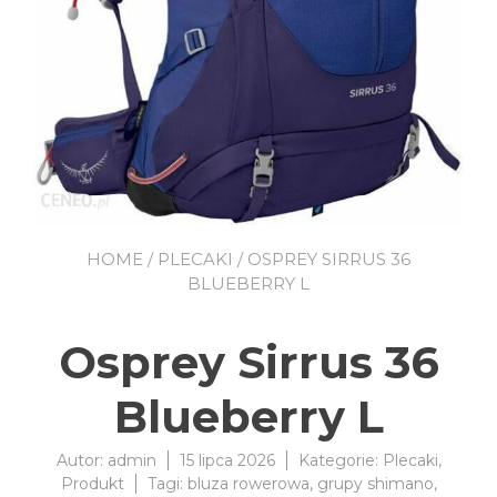
HOME
/
PLECAKI
/ OSPREY SIRRUS 36
BLUEBERRY L
Osprey Sirrus 36
Blueberry L
Autor:
admin
15 lipca 2026
Kategorie:
Plecaki
,
Produkt
Tagi:
bluza rowerowa
,
grupy shimano
,