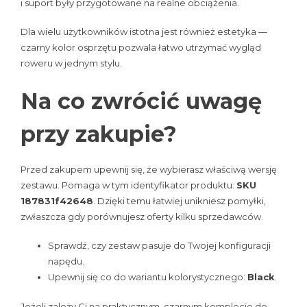
i suport były przygotowane na realne obciążenia.
Dla wielu użytkowników istotna jest również estetyka —
czarny kolor osprzętu pozwala łatwo utrzymać wygląd
roweru w jednym stylu.
Na co zwrócić uwagę
przy zakupie?
Przed zakupem upewnij się, że wybierasz właściwą wersję
zestawu. Pomaga w tym identyfikator produktu:
SKU
187831f42648
. Dzięki temu łatwiej unikniesz pomyłki,
zwłaszcza gdy porównujesz oferty kilku sprzedawców.
Sprawdź, czy zestaw pasuje do Twojej konfiguracji
napędu.
Upewnij się co do wariantu kolorystycznego:
Black
.
Jeżeli zależy Ci na praktycznym, czarnym komplecie do