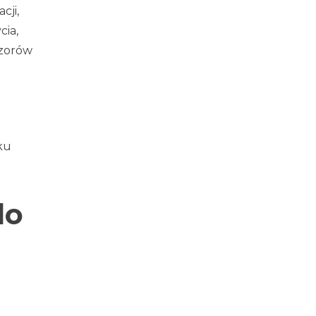
cji,
cia,
czorów
ku
do