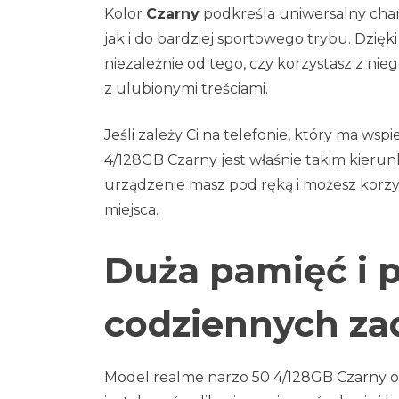
Kolor
Czarny
podkreśla uniwersalny chara
jak i do bardziej sportowego trybu. Dzię
niezależnie od tego, czy korzystasz z n
z ulubionymi treściami.
Jeśli zależy Ci na telefonie, który ma ws
4/128GB Czarny jest właśnie takim kieru
urządzenie masz pod ręką i możesz korzy
miejsca.
Duża pamięć i p
codziennych za
Model realme narzo 50 4/128GB Czarny o