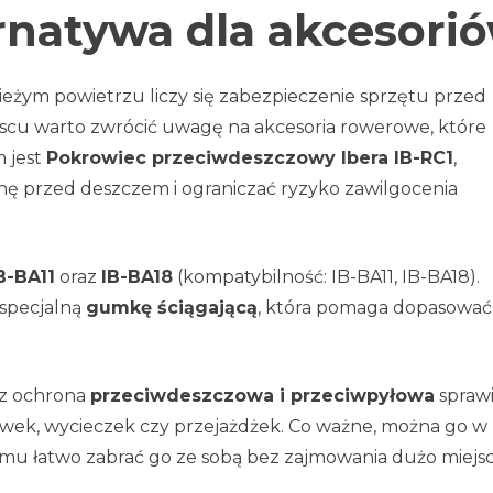
rnatywa dla akcesori
ieżym powietrzu liczy się zabezpieczenie sprzętu przed
cu warto zwrócić uwagę na akcesoria rowerowe, które
 jest
Pokrowiec przeciwdeszczowy Ibera IB-RC1
,
nę przed deszczem i ograniczać ryzyko zawilgocenia
B-BA11
oraz
IB-BA18
(kompatybilność: IB-BA11, IB-BA18).
specjalną
gumkę ściągającą
, która pomaga dopasować
z ochrona
przeciwdeszczowa i przeciwpyłowa
sprawi
ówek, wycieczek czy przejażdżek. Co ważne, można go w
czemu łatwo zabrać go ze sobą bez zajmowania dużo miejsc