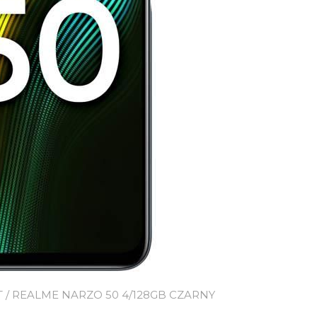
T
/ REALME NARZO 50 4/128GB CZARNY