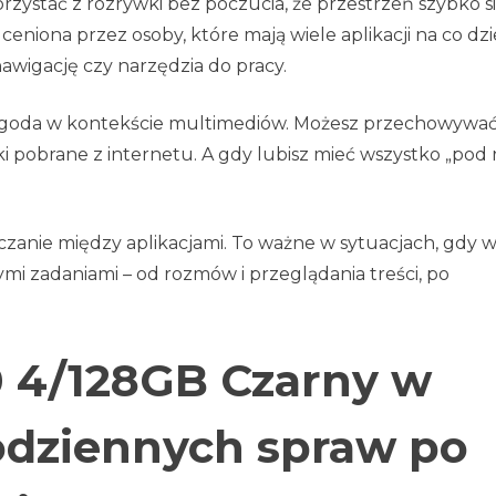
korzystać z rozrywki bez poczucia, że przestrzeń szybko s
ceniona przez osoby, które mają wiele aplikacji na co dzi
awigację czy narzędzia do pracy.
ygoda w kontekście multimediów. Możesz przechowywa
iki pobrane z internetu. A gdy lubisz mieć wszystko „pod 
czanie między aplikacjami. To ważne w sytuacjach, gdy 
mi zadaniami – od rozmów i przeglądania treści, po
0 4/128GB Czarny w
codziennych spraw po