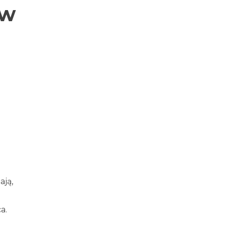
ów
ają,
a.