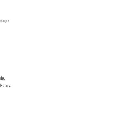
ecięce
ia,
 które
m