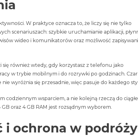
nia
wności. W praktyce oznacza to, że liczy się nie tylko
ch scenariuszach: szybkie uruchamianie aplikacji, płyn
wisów wideo i komunikatorów oraz możliwość zapisywan
się również wtedy, gdy korzystasz z telefonu jako
pracy w trybie mobilnym i do rozrywki po godzinach. Cza
 nie wyróżnia się przesadnie, więc pasuje do każdego sty
im codziennym wsparciem, a nie kolejną rzeczą do ciągł
128 GB oraz 4 GB RAM jest rozsądnym wyborem.
 i ochrona w podróży