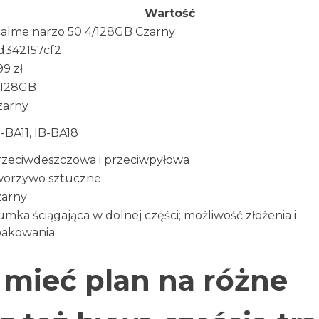
Wartość
ealme narzo 50 4/128GB Czarny
1d342157cf2
9 zł
/128GB
zarny
-BA11, IB-BA18
rzeciwdeszczowa i przeciwpyłowa
worzywo sztuczne
zarny
mka ściągająca w dolnej części; możliwość złożenia i
pakowania
 mieć plan na różne