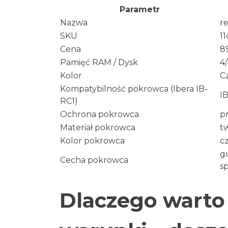
Parametr
Nazwa
r
SKU
1
Cena
89
Pamięć RAM / Dysk
4
Kolor
C
Kompatybilność pokrowca (Ibera IB-
IB
RC1)
Ochrona pokrowca
p
Materiał pokrowca
t
Kolor pokrowca
c
gu
Cecha pokrowca
s
Dlaczego warto