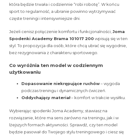
która będzie trwała i codziennie “robi robotę”. W końcu
sport to regularność, a ubranie powinno wytrzymywać
częste treningi i intensywniejsze dni.
Jeżeli cenisz połączenie komfortu i funkcjonalności,
Joma
Spodenki Academy Brama 101017 200
wpisują się w ten
styl. To propozycja dla osób, które chcą ubrać się wygodnie,
bez rezygnowania z charakteru sportowego.
Co wyróżnia ten model w codziennym
użytkowaniu
Dopasowanie niekrępujące ruchów
– wygoda
podczas treningu i dynamicznych ćwiczeń.
Oddychający materiał
– komfort w trakcie wysiłku.
Wybierając spodenki Joma Academy, stawiasz na
rozwiązanie, które ma sens zarówno na treningu, jak i w
lżejszych formach aktywności. Sprawdź, czy ten model
będzie pasował do Twojego stylu treningowego i ciesz się