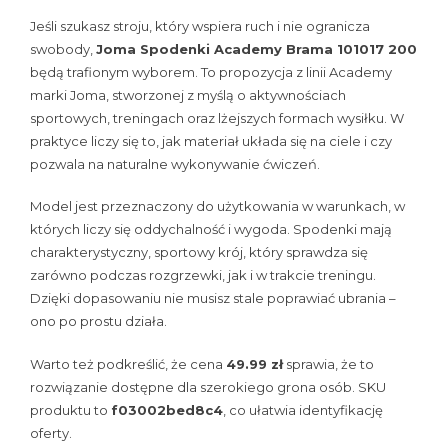
Jeśli szukasz stroju, który wspiera ruch i nie ogranicza
swobody,
Joma Spodenki Academy Brama 101017 200
będą trafionym wyborem. To propozycja z linii Academy
marki Joma, stworzonej z myślą o aktywnościach
sportowych, treningach oraz lżejszych formach wysiłku. W
praktyce liczy się to, jak materiał układa się na ciele i czy
pozwala na naturalne wykonywanie ćwiczeń.
Model jest przeznaczony do użytkowania w warunkach, w
których liczy się oddychalność i wygoda. Spodenki mają
charakterystyczny, sportowy krój, który sprawdza się
zarówno podczas rozgrzewki, jak i w trakcie treningu.
Dzięki dopasowaniu nie musisz stale poprawiać ubrania –
ono po prostu działa.
Warto też podkreślić, że cena
49.99 zł
sprawia, że to
rozwiązanie dostępne dla szerokiego grona osób. SKU
produktu to
f03002bed8c4
, co ułatwia identyfikację
oferty.