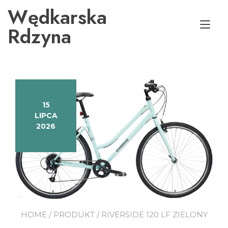
Przejdź
Wędkarska
do
Prz
treści
Rdzyna
naw
15
LIPCA
2026
HOME
/
PRODUKT
/ RIVERSIDE 120 LF ZIELONY