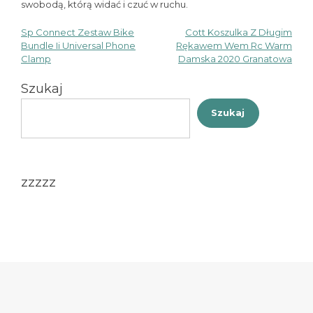
swobodą, którą widać i czuć w ruchu.
Sp Connect Zestaw Bike
Cott Koszulka Z Długim
Nawigacja
Bundle Ii Universal Phone
Rękawem Wem Rc Warm
Clamp
Damska 2020 Granatowa
wpisu
Szukaj
Szukaj
zzzzz