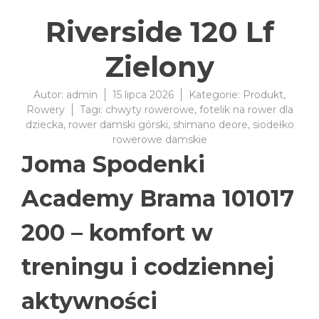
Riverside 120 Lf
Zielony
Autor:
admin
15 lipca 2026
Kategorie:
Produkt
,
Rowery
Tagi:
chwyty rowerowe
,
fotelik na rower dla
dziecka
,
rower damski górski
,
shimano deore
,
siodełko
rowerowe damskie
Joma Spodenki
Academy Brama 101017
200 – komfort w
treningu i codziennej
aktywności