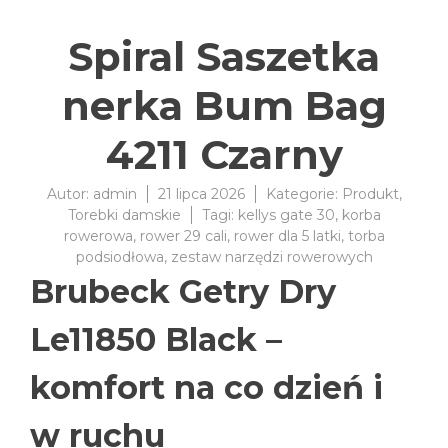
Spiral Saszetka
nerka Bum Bag
4211 Czarny
Autor:
admin
21 lipca 2026
Kategorie:
Produkt
,
Torebki damskie
Tagi:
kellys gate 30
,
korba
rowerowa
,
rower 29 cali
,
rower dla 5 latki
,
torba
podsiodłowa
,
zestaw narzędzi rowerowych
Brubeck Getry Dry
Le11850 Black –
komfort na co dzień i
w ruchu