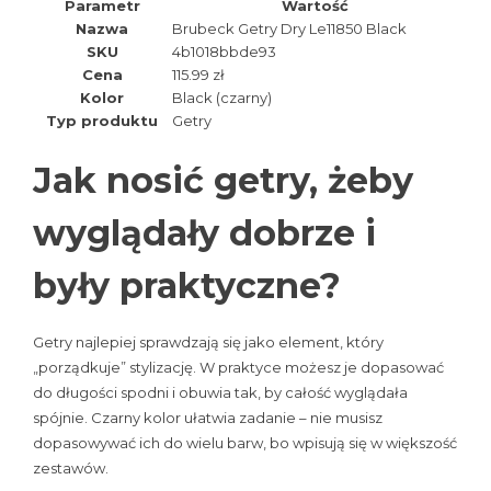
Parametr
Wartość
Nazwa
Brubeck Getry Dry Le11850 Black
SKU
4b1018bbde93
Cena
115.99 zł
Kolor
Black (czarny)
Typ produktu
Getry
Jak nosić getry, żeby
wyglądały dobrze i
były praktyczne?
Getry najlepiej sprawdzają się jako element, który
„porządkuje” stylizację. W praktyce możesz je dopasować
do długości spodni i obuwia tak, by całość wyglądała
spójnie. Czarny kolor ułatwia zadanie – nie musisz
dopasowywać ich do wielu barw, bo wpisują się w większość
zestawów.