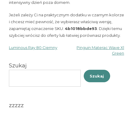
intensywny dzień poza domem.
Jeżeli zależy Ci na praktycznym dodatku w czarnym kolorze
i chcesz mieć pewność, że wybierasz właściwą wersję,
zapamiętaj oznaczenie SKU:
4b1018bbde93
. Dzięki temu
szybciej wrócisz do oferty lub łatwiej porównasz produkty.
Luminous Ray 80 Ciemny
Pinguin Materac Wave Xl
Nawigacja
Green
wpisu
Szukaj
Szukaj
zzzzz