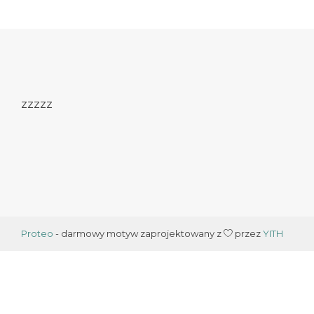
zzzzz
Proteo
- darmowy motyw zaprojektowany z
przez
YITH