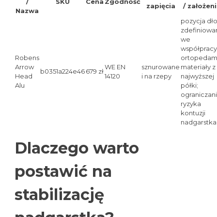
/
SKU
Cena
Zgodność
zapięcia
/ założen
Nazwa
pozycja dło
zdefiniowa
we
współpracy
Robens
ortopedami
Arrow
WE EN
sznurowane
materiały z
b0351a224e46
679 zł
Head
14120
i na rzepy
najwyższej
Alu
półki;
ograniczan
ryzyka
kontuzji
nadgarstka
Dlaczego warto
postawić na
stabilizację