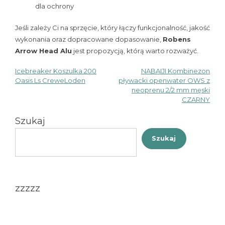
dla ochrony
Jeśli zależy Ci na sprzęcie, który łączy funkcjonalność, jakość
wykonania oraz dopracowane dopasowanie,
Robens
Arrow Head Alu
jest propozycją, którą warto rozważyć.
Icebreaker Koszulka 200
NABAIJI Kombinezon
Nawigacja
Oasis Ls CreweLoden
pływacki openwater OWS z
neoprenu 2/2 mm męski
wpisu
CZARNY
Szukaj
Szukaj
zzzzz