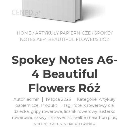
HOME
/
ARTYKUŁY PAPIERNICZE
/ SPOKEY
NOTES A6-4 BEAUTIFUL FLOWERS RÓŻ
Spokey Notes A6-
4 Beautiful
Flowers Róż
Autor:
admin
19 lipca 2026
Kategorie:
Artykuły
papiernicze
,
Produkt
Tagi:
fotelik rowerowy dla
dziecka
,
gripy rowerowe
,
licznik rowerowy
,
lusterko
rowerowe
,
sakwy na rower
,
schwalbe marathon plus
,
shimano altus
,
smar do roweru