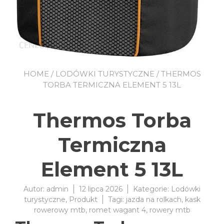
HOME
/
LODÓWKI TURYSTYCZNE
/ THERMOS
TORBA TERMICZNA ELEMENT 5 13L
Thermos Torba
Termiczna
Element 5 13L
Autor:
admin
12 lipca 2026
Kategorie:
Lodówki
turystyczne
,
Produkt
Tagi:
jazda na rolkach
,
kask
rowerowy mtb
,
romet wagant 4
,
rowery mtb