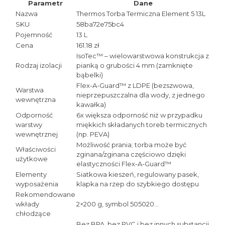
Parametr
Dane
Nazwa
Thermos Torba Termiczna Element 5 13L
SKU
58ba72e75bc4
Pojemność
13 L
Cena
161.18 zł
IsoTec™ – wielowarstwowa konstrukcja z
Rodzaj izolacji
pianką o grubości 4 mm (zamknięte
bąbelki)
Flex-A-Guard™ z LDPE (bezszwowa,
Warstwa
nieprzepuszczalna dla wody, z jednego
wewnętrzna
kawałka)
Odporność
6x większa odporność niż w przypadku
warstwy
miękkich składanych toreb termicznych
wewnętrznej
(np. PEVA)
Możliwość prania; torba może być
Właściwości
zginana/zginana częściowo dzięki
użytkowe
elastyczności Flex-A-Guard™
Elementy
Siatkowa kieszeń, regulowany pasek,
wyposażenia
klapka na rzep do szybkiego dostępu
Rekomendowane
wkłady
2×200 g, symbol 505020…
chłodzące
Bez BPA, bez PVC i bez innych substancji