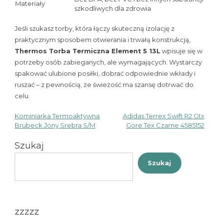
Materiały
szkodliwych dla zdrowia
Jeśli szukasz torby, która łączy skuteczną izolację z
praktycznym sposobem otwierania i trwałą konstrukcją,
Thermos Torba Termiczna Element 5 13L
wpisuje się w
potrzeby osób zabieganych, ale wymagających. Wystarczy
spakować ulubione posiłki, dobrać odpowiednie wkłady i
ruszać – z pewnością, że świeżość ma szansę dotrwać do
celu.
Kominiarka Termoaktywna
Adidas Terrex Swift R2 Gtx
Nawigacja
Brubeck Jony Srebra S/M
Gore Tex Czarne 4585152
wpisu
Szukaj
Szukaj
zzzzz