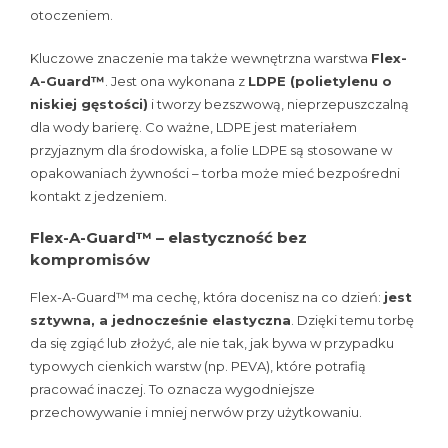
otoczeniem.
Kluczowe znaczenie ma także wewnętrzna warstwa
Flex-
A-Guard™
. Jest ona wykonana z
LDPE (polietylenu o
niskiej gęstości)
i tworzy bezszwową, nieprzepuszczalną
dla wody barierę. Co ważne, LDPE jest materiałem
przyjaznym dla środowiska, a folie LDPE są stosowane w
opakowaniach żywności – torba może mieć bezpośredni
kontakt z jedzeniem.
Flex-A-Guard™ – elastyczność bez
kompromisów
Flex-A-Guard™ ma cechę, która docenisz na co dzień:
jest
sztywna, a jednocześnie elastyczna
. Dzięki temu torbę
da się zgiąć lub złożyć, ale nie tak, jak bywa w przypadku
typowych cienkich warstw (np. PEVA), które potrafią
pracować inaczej. To oznacza wygodniejsze
przechowywanie i mniej nerwów przy użytkowaniu.