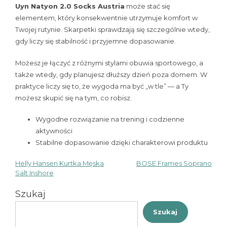
Uyn Natyon 2.0 Socks Austria
może stać się
elementem, który konsekwentnie utrzymuje komfort w
Twojej rutynie. Skarpetki sprawdzają się szczególnie wtedy,
gdy liczy się stabilność i przyjemne dopasowanie.
Możesz je łączyć z różnymi stylami obuwia sportowego, a
także wtedy, gdy planujesz dłuższy dzień poza domem. W
praktyce liczy się to, że wygoda ma być „w tle” — a Ty
możesz skupić się na tym, co robisz.
Wygodne rozwiązanie na trening i codzienne
aktywności
Stabilne dopasowanie dzięki charakterowi produktu
Helly Hansen Kurtka Męska
BOSE Frames Soprano
Nawigacja
Salt Inshore
wpisu
Szukaj
Szukaj