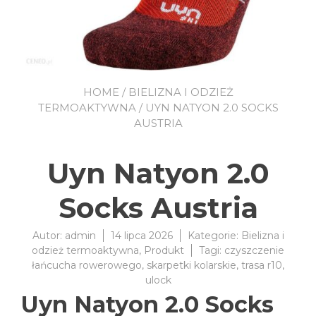
HOME
/
BIELIZNA I ODZIEŻ
TERMOAKTYWNA
/ UYN NATYON 2.0 SOCKS
AUSTRIA
Uyn Natyon 2.0
Socks Austria
Autor:
admin
14 lipca 2026
Kategorie:
Bielizna i
odzież termoaktywna
,
Produkt
Tagi:
czyszczenie
łańcucha rowerowego
,
skarpetki kolarskie
,
trasa r10
,
ulock
Uyn Natyon 2.0 Socks