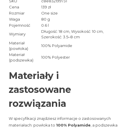
SKU
c8e832199731
Cena
139 zł
Rozmiar
One size
Waga
80 g
Pojemność
0.6 l
Długość: 18 cm, Wysokość: 10 cm,
Wymiary
Szerokość: 3.5–8 cm
Materiał
100% Polyamide
(powłoka)
Materiał
100% Polyester
(podszewka)
Materiały i
zastosowane
rozwiązania
W specyfikacji znajdziesz informacje o zastosowanych
materiałach: powłoka to
100% Polyamide
, a podszewka