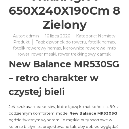
650X240X190Cm 8
Zielony
Autor:
admin
16 lipca 2026
Kategorie:
Namioty
,
Produkt
Tagi:
dzwonek do roweru
,
fotelik hamax
,
fotelik rowerowy hamax
,
kierownica rowerowa
,
mtb
rower
,
rower meski
,
rower trekkingowy damski
New Balance MR530SG
– retro charakter w
czystej bieli
Jeśli szukasz sneakersów, które łączą klimat końca lat 90. z
codziennym komfortem, model
New Balance MR530SG
będzie świetnym wyborem. To męskie buty sportowe w
kolorze białym, zaprojektowane tak, aby dobrze wyglądać