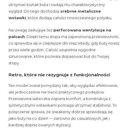
utrzymać kształt buta i nadają mu charakterystyczny
wygląd. Do tego dochodzą
srebrne metaliczne
wstawki
, które dodają całości nowoczesnego połysku.
Na uwagę zasługuje też
perforowana wentylacja na
palcach
. Dzięki temu stopa ma zapewnioną przewiewność,
co sprawdza się w cieplejsze dni oraz wtedy, gdy buty nosisz
przez wiele godzin. Całość uzupełnia wygodne
sznurowanie, które pozwala dopasować but do Twojej
stopy.
Retro, które nie rezygnuje z funkcjonalności
Ten model został pomyślany tak, aby wyglądać efektownie,
ale jednocześnie nie tracić praktycznego podejścia.
Przewiewna siateczka wspiera komfort, a konstrukcja z
syntetycznymi wstawkami pomaga utrzymać stabilność. To
połączenie sprawia, że sneakersy dobrze sprawdzają się
jako buty na co dzień — zarówno do casualowych, jak i
bardziej dopracowanych stylizacji.