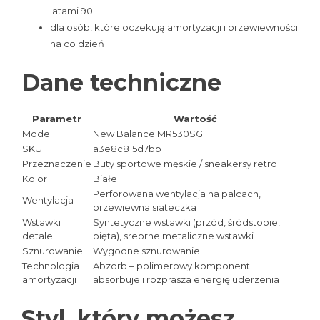
latami 90.
dla osób, które oczekują amortyzacji i przewiewności
na co dzień
Dane techniczne
Parametr
Wartość
Model
New Balance MR530SG
SKU
a3e8c815d7bb
Przeznaczenie
Buty sportowe męskie / sneakersy retro
Kolor
Białe
Perforowana wentylacja na palcach,
Wentylacja
przewiewna siateczka
Wstawki i
Syntetyczne wstawki (przód, śródstopie,
detale
pięta), srebrne metaliczne wstawki
Sznurowanie
Wygodne sznurowanie
Technologia
Abzorb – polimerowy komponent
amortyzacji
absorbuje i rozprasza energię uderzenia
Styl, który możesz