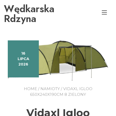
Przejdź
Wędkarska
do
Prz
treści
Rdzyna
naw
16
LIPCA
2026
HOME
/
NAMIOTY
/ VIDAXL IGLOO
650X240X190CM 8 ZIELONY
Vidaxl Igloo