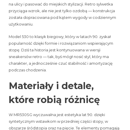
na ulicy i pasować do miejskich stylizacji. Retro sylwetka
przyciąga wzrok, ale nie jest tylko ozdobą — konstrukcja
została dopracowana pod kątem wygody w codziennym
użytkowaniu.
Model 530 to klasyk biegowy, który w latach 90. zyskał
popularność dzięki formie i rozwiązaniom wspierającym
stopę. Dziś ta historia jest kontynuowana w wersji
sneakersów retro — tak, byś mógł nosić styl, który ma
charakter, a jednocześnie czuć stabilność i amortyzację
podczas chodzenia.
Materiały i detale,
które robią różnicę
W MR530SG wyczuwalna jest estetyka lat 90. dzięki
syntetycznym wstawkom w przedniej części stopy, w
obszarze śródstopia oraz na pięcie. Te elementy pomagają