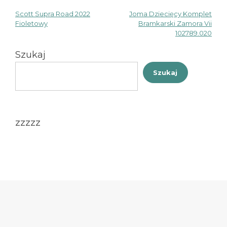
Scott Supra Road 2022
Joma Dziecięcy Komplet
Nawigacja
Fioletowy
Bramkarski Zamora Vii
102789.020
wpisu
Szukaj
Szukaj
zzzzz