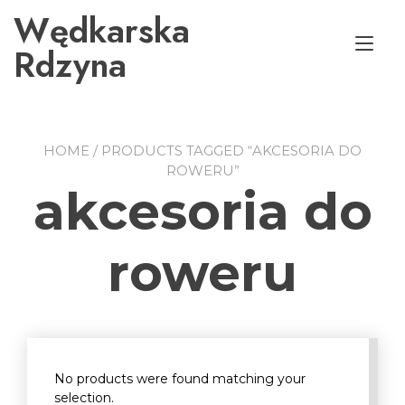
Przejdź
Wędkarska
do
Prz
treści
Rdzyna
naw
HOME
/ PRODUCTS TAGGED “AKCESORIA DO
ROWERU”
akcesoria do
roweru
No products were found matching your
selection.