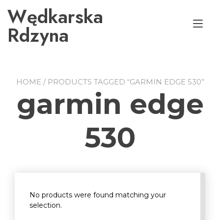
Przejdź
Wędkarska
do
Prz
treści
Rdzyna
naw
HOME
/ PRODUCTS TAGGED “GARMIN EDGE 530”
garmin edge
530
No products were found matching your
selection.