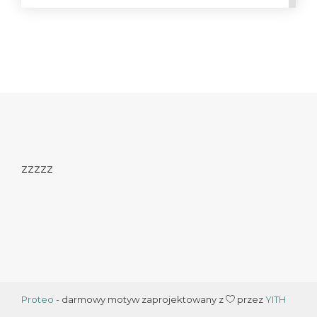
zzzzz
Proteo
- darmowy motyw zaprojektowany z
przez
YITH