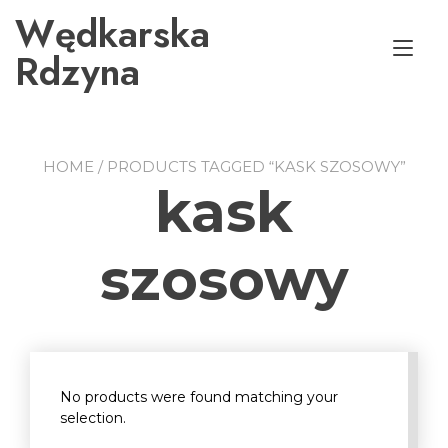
Przejdź
Wędkarska
do
Prz
treści
Rdzyna
naw
HOME
/ PRODUCTS TAGGED “KASK SZOSOWY”
kask
szosowy
No products were found matching your
selection.