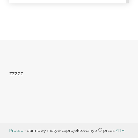
zzzzz
Proteo
- darmowy motyw zaprojektowany z
przez
YITH