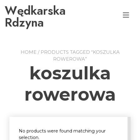
Przejdź
Wędkarska
do
Prz
treści
Rdzyna
naw
HOME
/ PRODUCTS TAGGED “KOSZULKA
ROWEROWA”
koszulka
rowerowa
No products were found matching your
selection.