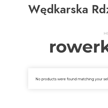
Przejdź
Wędkarska Rd
do
treści
H
rowerki
No products were found matching your sel