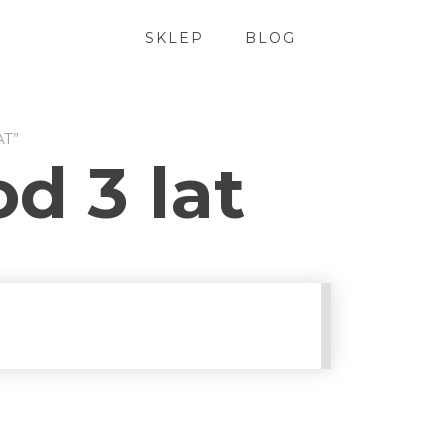
SKLEP
BLOG
AT”
od 3 lat