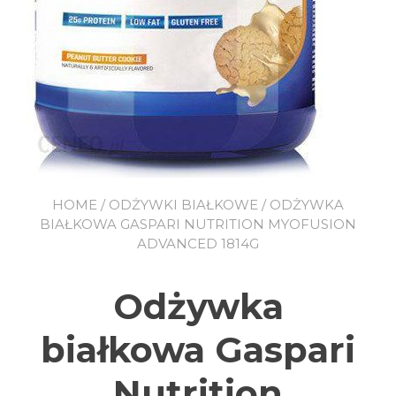
HOME
/
ODŻYWKI BIAŁKOWE
/ ODŻYWKA
BIAŁKOWA GASPARI NUTRITION MYOFUSION
ADVANCED 1814G
Odżywka
białkowa Gaspari
Nutrition