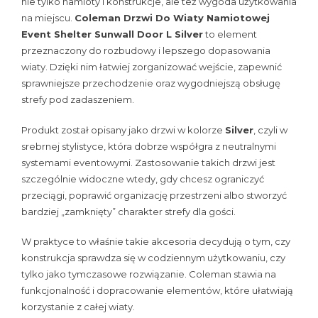
nie tylko namioty i konstrukcje, ale też wygoda użytkowania
na miejscu.
Coleman Drzwi Do Wiaty Namiotowej
Event Shelter Sunwall Door L Silver
to element
przeznaczony do rozbudowy i lepszego dopasowania
wiaty. Dzięki nim łatwiej zorganizować wejście, zapewnić
sprawniejsze przechodzenie oraz wygodniejszą obsługę
strefy pod zadaszeniem.
Produkt został opisany jako drzwi w kolorze
Silver
, czyli w
srebrnej stylistyce, która dobrze współgra z neutralnymi
systemami eventowymi. Zastosowanie takich drzwi jest
szczególnie widoczne wtedy, gdy chcesz ograniczyć
przeciągi, poprawić organizację przestrzeni albo stworzyć
bardziej „zamknięty” charakter strefy dla gości.
W praktyce to właśnie takie akcesoria decydują o tym, czy
konstrukcja sprawdza się w codziennym użytkowaniu, czy
tylko jako tymczasowe rozwiązanie. Coleman stawia na
funkcjonalność i dopracowanie elementów, które ułatwiają
korzystanie z całej wiaty.