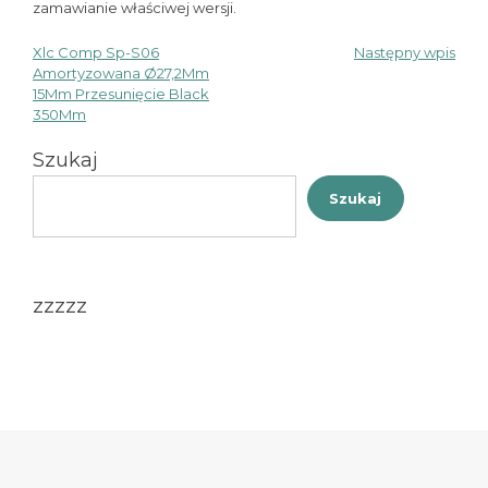
zamawianie właściwej wersji.
Xlc Comp Sp-S06
Następny wpis
Nawigacja
Amortyzowana Ø27,2Mm
15Mm Przesunięcie Black
wpisu
350Mm
Szukaj
Szukaj
zzzzz